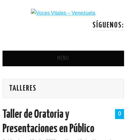
lackyjet
onewin
pin up casino
https://pinup-play.in/
mostbet casino
SÍGUENOS:
MENU
PORTADA
TALLERES
SOBRE VOCES VITALES
TALLERES
Taller de Oratoria y
0
NOTICIAS
Presentaciones en Público
LOGROS