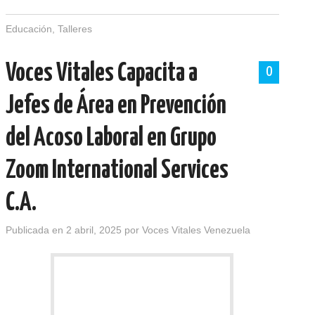
Educación
,
Talleres
Voces Vitales Capacita a
0
Jefes de Área en Prevención
del Acoso Laboral en Grupo
Zoom International Services
C.A.
Publicada en
2 abril, 2025
por
Voces Vitales Venezuela