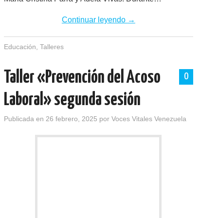
Continuar leyendo
→
Educación
,
Talleres
Taller «Prevención del Acoso
0
Laboral» segunda sesión
Publicada en
26 febrero, 2025
por
Voces Vitales Venezuela