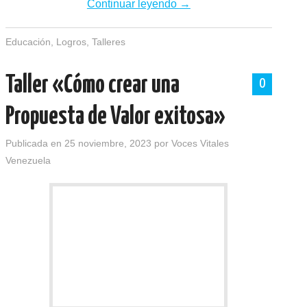
Continuar leyendo
→
Educación
,
Logros
,
Talleres
Taller «Cómo crear una
0
Propuesta de Valor exitosa»
Publicada en
25 noviembre, 2023
por
Voces Vitales
Venezuela