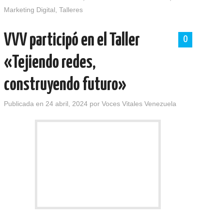
Marketing Digital
,
Talleres
VVV participó en el Taller
0
«Tejiendo redes,
construyendo futuro»
Publicada en
24 abril, 2024
por
Voces Vitales Venezuela