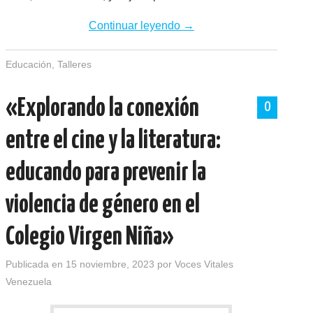
Continuar leyendo
→
Educación
,
Talleres
«Explorando la conexión
0
entre el cine y la literatura:
educando para prevenir la
violencia de género en el
Colegio Virgen Niña»
Publicada en
15 noviembre, 2023
por
Voces Vitales
Venezuela