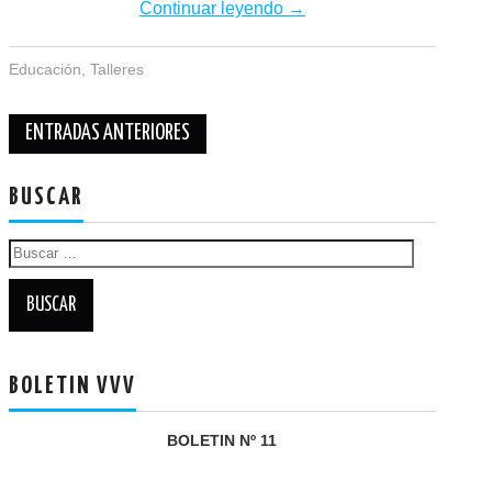
Continuar leyendo
→
Educación
,
Talleres
Navegación
ENTRADAS ANTERIORES
de
entradas
BUSCAR
Buscar:
BOLETIN VVV
BOLETIN Nº 11