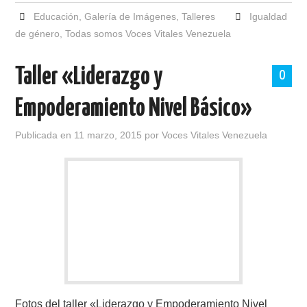
Educación
,
Galería de Imágenes
,
Talleres
Igualdad
de género
,
Todas somos Voces Vitales Venezuela
Taller «Liderazgo y
0
Empoderamiento Nivel Básico»
Publicada en
11 marzo, 2015
por
Voces Vitales Venezuela
Fotos del taller «Liderazgo y Empoderamiento Nivel