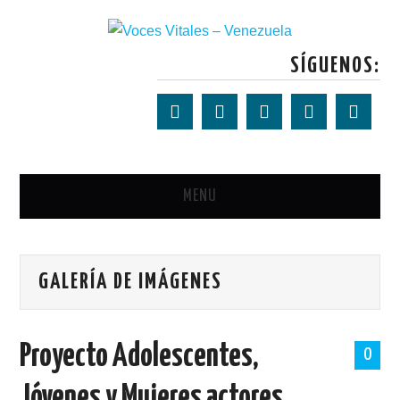
lackyjet
onewin
pin up casino
https://pinup-play.in/
mostbet casino
SÍGUENOS:
MENU
PORTADA
GALERÍA DE IMÁGENES
SOBRE VOCES VITALES
TALLERES
Proyecto Adolescentes,
0
NOTICIAS
Jóvenes y Mujeres actores