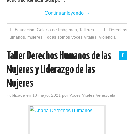
actividad fue facilitada por…
Continuar leyendo
→
Educación
,
Galería de Imágenes
,
Talleres
Derechos
Humanos
,
mujeres
,
Todas somos Voces Vitales
,
Violencia
Taller Derechos Humanos de las
0
Mujeres y Liderazgo de las
Mujeres
Publicada en
13 mayo, 2021
por
Voces Vitales Venezuela