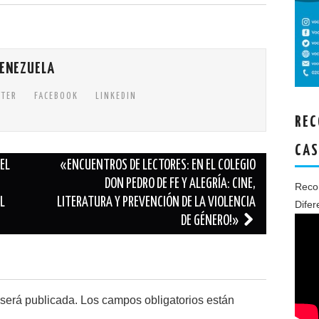
VENEZUELA
TTER
FACEBOOK
LINKEDIN
REC
CAS
EL
«ENCUENTROS DE LECTORES: EN EL COLEGIO
DON PEDRO DE FE Y ALEGRÍA: CINE,
Recon
EL
LITERATURA Y PREVENCIÓN DE LA VIOLENCIA
Difer
DE GÉNERO!»
 será publicada.
Los campos obligatorios están