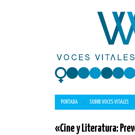
lackyjet
onewin
pin up casino
https://pinup-play.in/
mostbet casino
PORTADA
SOBRE VOCES VITALES
«Cine y Literatura: Prev