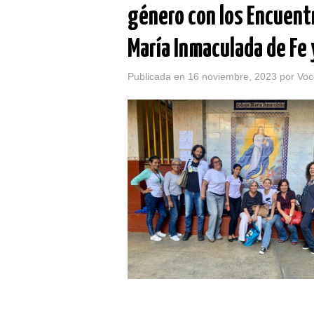
género con los Encuentr
María Inmaculada de Fe 
Publicada en
16 noviembre, 2023
por
Voc