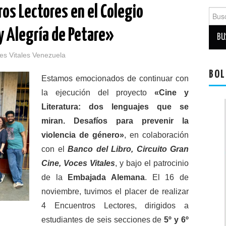
os Lectores en el Colegio
Busca
y Alegría de Petare»
es Vitales Venezuela
BOL
Estamos emocionados de continuar con
la ejecución del proyecto
«Cine y
Literatura: dos lenguajes que se
miran. Desafíos para prevenir la
violencia de género»
, en colaboración
con el
Banco del Libro, Circuito Gran
Cine,
Voces Vitales
, y bajo el patrocinio
de la
Embajada Alemana
. El 16 de
noviembre, tuvimos el placer de realizar
4 Encuentros Lectores, dirigidos a
estudiantes de seis secciones de
5º y 6º