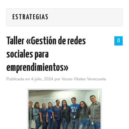
PORTADA
ESTRATEGIAS
SOBRE VOCES VITALES
TALLERES
Taller «Gestión de redes
0
NOTICIAS
sociales para
LOGROS
emprendimientos»
HISTORIAS DE EXITO
Publicada en
4 julio, 2024
por
Voces Vitales Venezuela
BOLETINES
CONTACTO
MÁS +