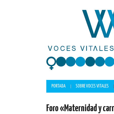
lackyjet
onewin
pin up casino
https://pinup-play.in/
mostbet casino
PORTADA
SOBRE VOCES VITALES
Foro «Maternidad y carr