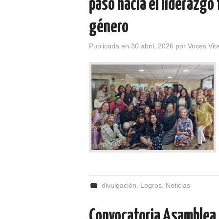
paso hacia el liderazgo
género
Publicada en
30 abril, 2026
por
Voces Vit
divulgación
,
Logros
,
Noticias
Convocatoria Asamblea 