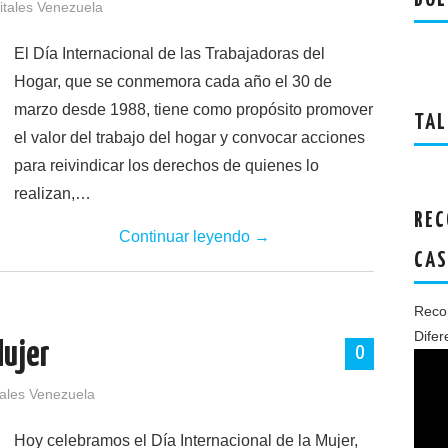
BOL
itales Venezuela
El Día Internacional de las Trabajadoras del
Hogar, que se conmemora cada año el 30 de
marzo desde 1988, tiene como propósito promover
TAL
el valor del trabajo del hogar y convocar acciones
para reivindicar los derechos de quienes lo
realizan,…
REC
Continuar leyendo
→
CAS
Recon
Difer
Mujer
0
tales Venezuela
Hoy celebramos el Día Internacional de la Mujer,