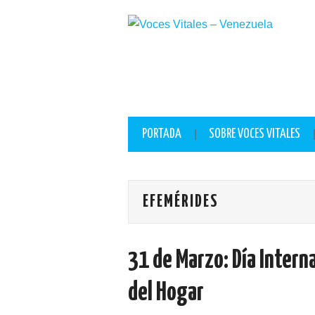
lackyjet
onewin
pin up casino
https://pinup-play.in/
mostbet casino
PORTADA
SOBRE VOCES VITALES
EFEMÉRIDES
31 de Marzo: Día Intern
del Hogar