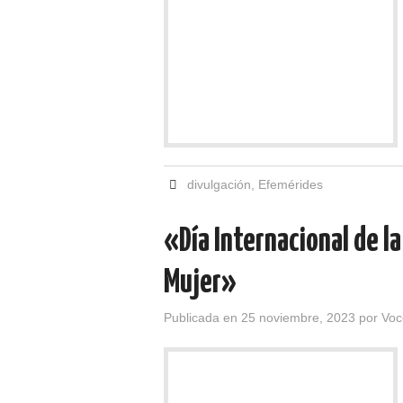
divulgación
,
Efemérides
«Día Internacional de la
Mujer»
Publicada en
25 noviembre, 2023
por
Voc