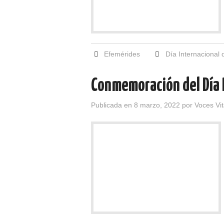
Efemérides
Día Internacional 
Conmemoración del Día I
Publicada en
8 marzo, 2022
por
Voces Vi