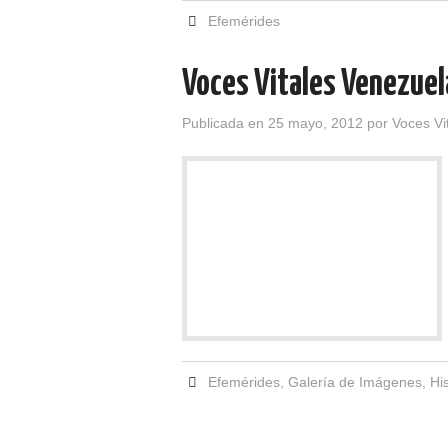
Efemérides
Voces Vitales Venezuel
Publicada en
25 mayo, 2012
por
Voces Vi
Efemérides
,
Galería de Imágenes
,
Hi