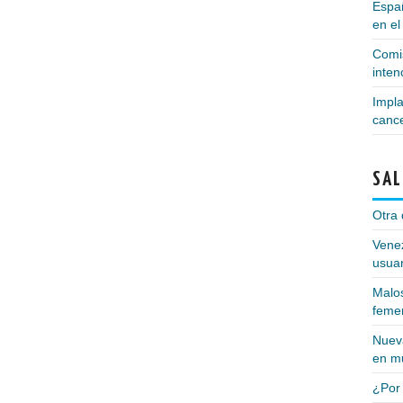
Españ
en el
Comis
inte
Impla
canc
SAL
Otra 
Vene
usuar
Malos
feme
Nueva
en m
¿Por