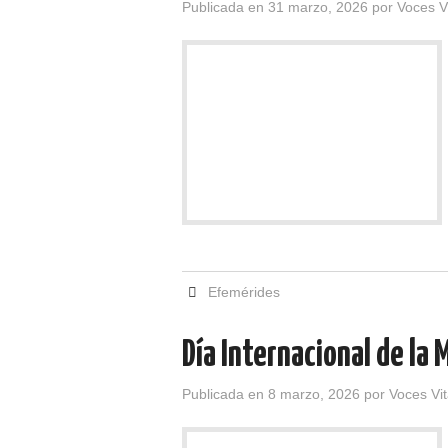
Publicada en
31 marzo, 2026
por
Voces V
Efemérides
Día Internacional de la 
Publicada en
8 marzo, 2026
por
Voces Vi