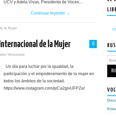
UCV y Adela Vivas, Presidenta de Voces…
LIB
Continuar leyendo
→
de la Mujer
Cl
nternacional de la Mujer
0
BUS
tales Venezuela
Busca
Un día para luchar por la igualdad, la
participación y el empoderamiento de la mujer en
todos los ámbitos de la sociedad.
https://www.instagram.com/p/Ca2givUFPZe/
VOC
Docu
Enlac