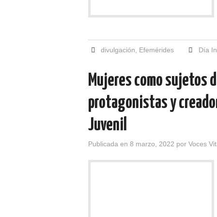
divulgación
,
Efemérides
Día In
Mujeres como sujetos d
protagonistas y creadora
Juvenil
Publicada en
8 marzo, 2022
por
Voces Vi