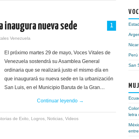
VOC
a inaugura nueva sede
Esta
1
Argen
tales Venezuela
Nica
El próximo martes 29 de mayo, Voces Vitales de
Perú
Venezuela sostendrá su Asamblea General
San 
ordinaria que se realizará justo el mismo día en
que inaugurará su nueva sede en la urbanización
MUJ
San Luis, en el Municipio Baruta de la Gran…
Ecuad
Continuar leyendo
→
Colom
letra
storias de Exito
,
Logros
,
Noticias
,
Videos
Méxi
entre