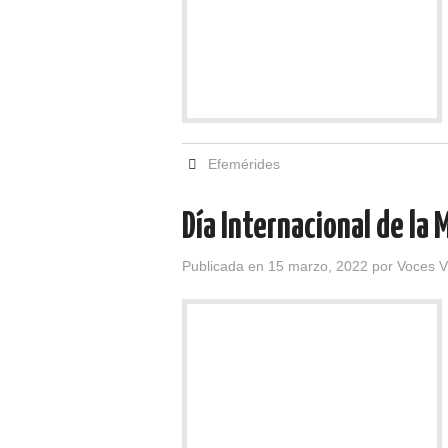
Efemérides
Día Internacional de la 
Publicada en
15 marzo, 2022
por
Voces V