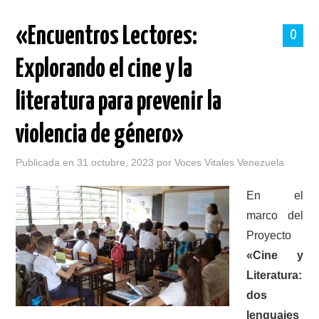
PORTADA
«Encuentros Lectores:
0
SOBRE VOCES VITALES
Explorando el cine y la
TALLERES
literatura para prevenir la
NOTICIAS
violencia de género»
LOGROS
Publicada en
31 octubre, 2023
por
Voces Vitales Venezuela
HISTORIAS DE EXITO
En el
marco del
BOLETINES
Proyecto
«Cine y
CONTACTO
Literatura:
dos
MÁS +
lenguajes