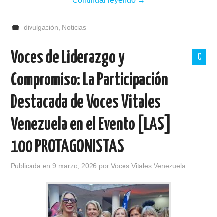
Continuar leyendo
→
divulgación
,
Noticias
Voces de Liderazgo y
0
Compromiso: La Participación
Destacada de Voces Vitales
Venezuela en el Evento [LAS]
100 PROTAGONISTAS
Publicada en
9 marzo, 2026
por
Voces Vitales Venezuela