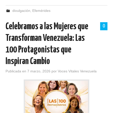
divulgación
,
Efemérides
Celebramos a las Mujeres que
0
Transforman Venezuela: Las
100 Protagonistas que
Inspiran Cambio
Publicada en
7 marzo, 2026
por
Voces Vitales Venezuela