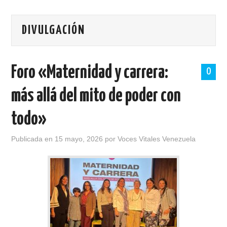
PORTADA
DIVULGACIÓN
SOBRE VOCES VITALES
TALLERES
Foro «Maternidad y carrera:
0
NOTICIAS
más allá del mito de poder con
LOGROS
todo»
HISTORIAS DE EXITO
Publicada en
15 mayo, 2026
por
Voces Vitales Venezuela
BOLETINES
CONTACTO
MÁS +