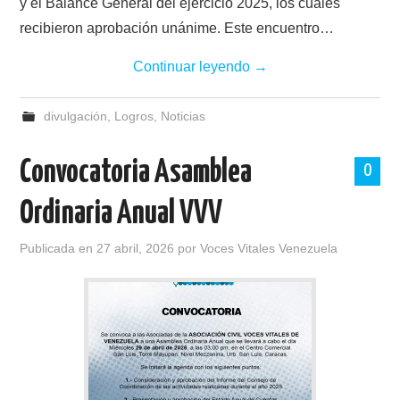
y el Balance General del ejercicio 2025, los cuales
recibieron aprobación unánime. Este encuentro…
Continuar leyendo
→
divulgación
,
Logros
,
Noticias
Convocatoria Asamblea
0
Ordinaria Anual VVV
Publicada en
27 abril, 2026
por
Voces Vitales Venezuela