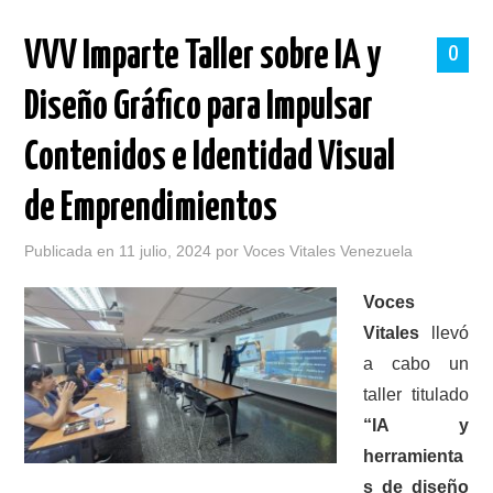
PORTADA
VVV Imparte Taller sobre IA y
0
SOBRE VOCES VITALES
Diseño Gráfico para Impulsar
TALLERES
Contenidos e Identidad Visual
NOTICIAS
de Emprendimientos
LOGROS
Publicada en
11 julio, 2024
por
Voces Vitales Venezuela
HISTORIAS DE EXITO
Voces
Vitales
llevó
BOLETINES
a cabo un
taller titulado
CONTACTO
“IA y
herramienta
MÁS +
s de diseño