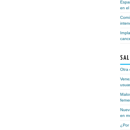
Españ
en el
Comis
inte
Impla
canc
SAL
Otra 
Vene
usuar
Malos
feme
Nueva
en m
¿Por