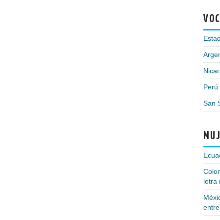
VOC
Esta
Argen
Nica
Perú
San 
MUJ
Ecuad
Colom
letra
Méxi
entre