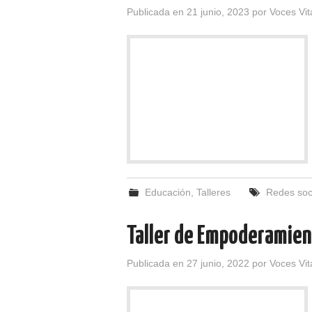
Publicada en
21 junio, 2023
por
Voces Vit
Educación
,
Talleres
Redes soc
Taller de Empoderamien
Publicada en
27 junio, 2022
por
Voces Vit