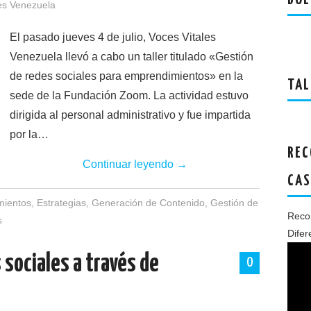
BOL
es Venezuela
El pasado jueves 4 de julio, Voces Vitales
Venezuela llevó a cabo un taller titulado «Gestión
de redes sociales para emprendimientos» en la
TAL
sede de la Fundación Zoom. La actividad estuvo
dirigida al personal administrativo y fue impartida
por la…
REC
Continuar leyendo
→
CAS
mientos
,
Estrategias
,
Generación de Contenido
,
Gestión de
Recon
s
Difer
 sociales a través de
0