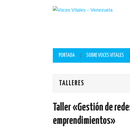
lackyjet
onewin
pin up casino
https://pinup-play.in/
mostbet casino
PORTADA
SOBRE VOCES VITALES
TALLERES
Taller «Gestión de rede
emprendimientos»