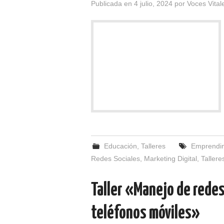
Publicada en
4 julio, 2024
por
Voces Vital
Educación
,
Talleres
Emprendi
Redes Sociales
,
Marketing Digital
,
Tallere
Taller «Manejo de redes
teléfonos móviles»