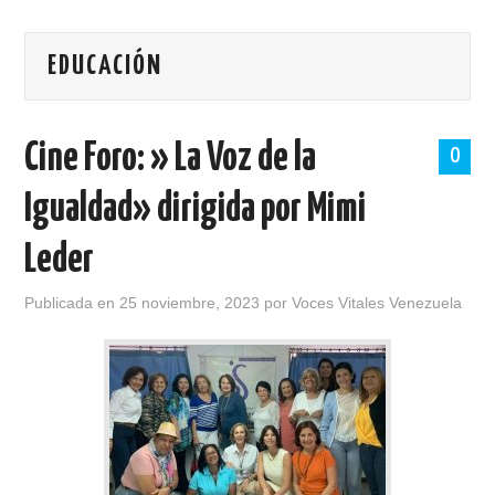
PORTADA
EDUCACIÓN
SOBRE VOCES VITALES
TALLERES
Cine Foro: » La Voz de la
0
NOTICIAS
Igualdad» dirigida por Mimi
LOGROS
Leder
HISTORIAS DE EXITO
Publicada en
25 noviembre, 2023
por
Voces Vitales Venezuela
BOLETINES
CONTACTO
MÁS +