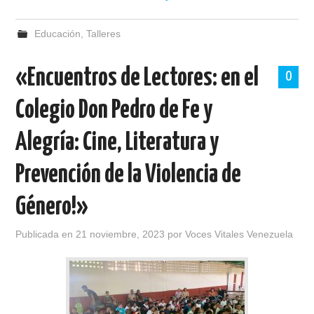
Educación
,
Talleres
«Encuentros de Lectores: en el
0
Colegio Don Pedro de Fe y
Alegría: Cine, Literatura y
Prevención de la Violencia de
Género!»
Publicada en
21 noviembre, 2023
por
Voces Vitales Venezuela