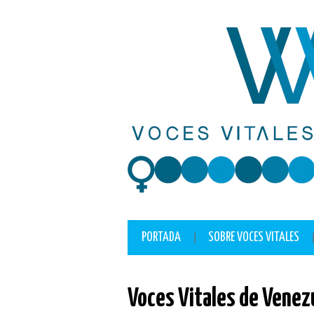
lackyjet
onewin
pin up casino
https://pinup-play.in/
mostbet casino
PORTADA
SOBRE VOCES VITALES
Voces Vitales de Venezu