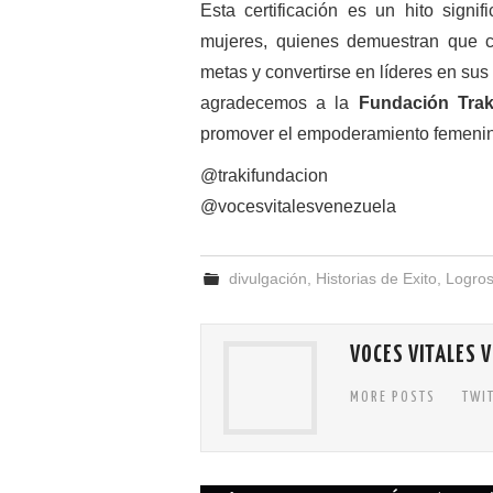
Esta certificación es un hito sign
mujeres, quienes demuestran que c
metas y convertirse en líderes en sus
agradecemos a la
Fundación Trak
promover el empoderamiento femenino
@trakifundacion
@vocesvitalesvenezuela
divulgación
,
Historias de Exito
,
Logro
VOCES VITALES 
MORE POSTS
TWI