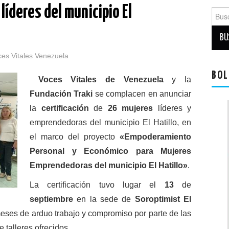
líderes del municipio El
Busca
ces Vitales Venezuela
BOL
Voces Vitales de Venezuela
y la
Fundación Traki
se complacen en anunciar
la
certificación
de
26 mujeres
líderes y
emprendedoras del municipio El Hatillo, en
el marco del proyecto
«Empoderamiento
Personal y Económico para Mujeres
Emprendedoras del municipio El Hatillo»
.
La certificación tuvo lugar el
13
de
septiembre
en la sede de
Soroptimist El
meses de arduo trabajo y compromiso por parte de las
e talleres ofrecidos.