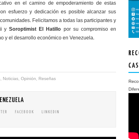
ificativo en el camino de empoderamiento de estas
on esfuerzo y dedicación es posible alcanzar sus
 comunidades. Felicitamos a todas las participantes y
i
y
Soroptimist El Hatillo
por su compromiso en
 y el desarrollo económico en Venezuela.
REC
CAS
s
,
Noticias
,
Opinión
,
Reseñas
Recon
Difer
VENEZUELA
TTER
FACEBOOK
LINKEDIN