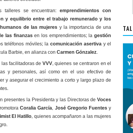
s talleres se encuentran:
emprendimientos con
ón y equilibrio entre el trabajo remunerado y los
 humanos de las mujeres
y la importancia de una
TAL
e las finanzas
en los emprendimientos; la
gestión
os teléfonos móviles; la
comunicación asertiva
y el
cula Barbie, en alianza con
Carmen Gónzalez
.
 las facilitadoras de
VVV
, quienes se centraron en el
cas y personales, así como en el uso efectivo de
er y asegurar el crecimiento a corto y largo plazo de
tes.
n presentes la Presidenta y las Directoras de
Voces
promotora
Coralia García
,
José Gregorio Fuentes
y
mist El Hatillo
, quienes acompañaron a las mujeres
gro.