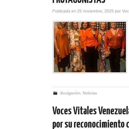
PROTAGONISTAS
Publicada en
25 noviembre, 2025
por
Voc
divulgación
,
Noticias
Voces Vitales Venezuela 
por su reconocimiento 