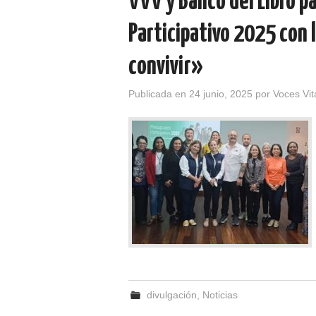
VVV y Banco del Libro p
Participativo 2025 con l
convivir»
Publicada en
24 junio, 2025
por
Voces Vit
divulgación
,
Noticias