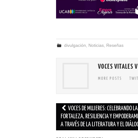
divulgación
,
Noticias
,
Reseñas
VOCES VITALES 
MORE POSTS
TWI
Navegación
VOCES DE MUJERES: CELEBRANDO LA
de
FORTALEZA, RESILIENCIA Y EMPODERAM
A TRAVÉS DE LA LITERATURA Y EL DIÁLO
entradas