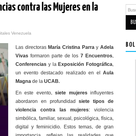
cias contra las Mujeres en la
Busca
itales Venezuela
BOL
Las directoras
María Cristina Parra
y
Adela
Vivas
formaron parte de los
7 Encuentros
,
Conferencias
y la
Exposición Fotográfica
,
un evento destacado realizado en el
Aula
Magna
de la
UCAB.
En este evento,
siete mujeres
influyentes
abordaron en profundidad
siete tipos de
violencia contra las mujeres
: violencia
simbólica, familiar, sexual, psicológica, física,
digital y feminicidio. Estos temas, de gran
importancia, reflejan las realidades que