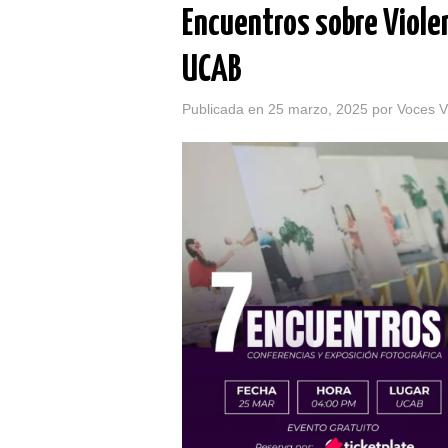
Encuentros sobre Violen
UCAB
Publicada en
25 marzo, 2025
por
Voces V