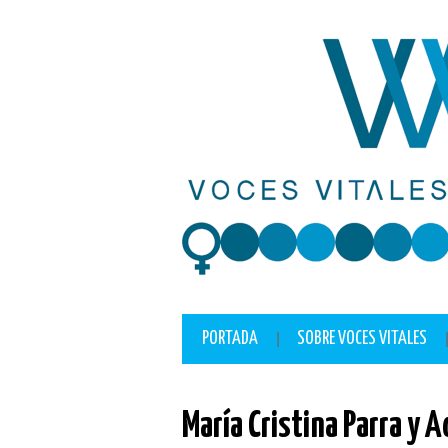
lackyjet
onewin
pin up casino
https://pinup-play.in/
mostbet casino
PORTADA
SOBRE VOCES VITALES
María Cristina Parra y A