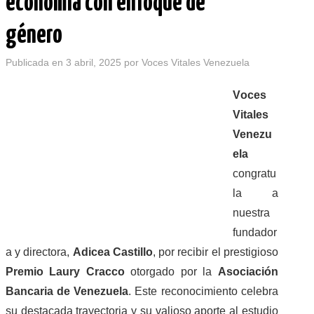
economía con enfoque de
LOGROS
género
HISTORIAS DE EXITO
Publicada en
3 abril, 2025
por
Voces Vitales Venezuela
BOLETINES
V
oces
Vitales
CONTACTO
Venezu
ela
MÁS +
congratu
la a
nuestra
fundador
a y directora,
Adicea Castillo
, por recibir el prestigioso
Premio Laury Cracco
otorgado por la
Asociación
Bancaria de Venezuela
. Este reconocimiento celebra
su destacada trayectoria y su valioso aporte al estudio