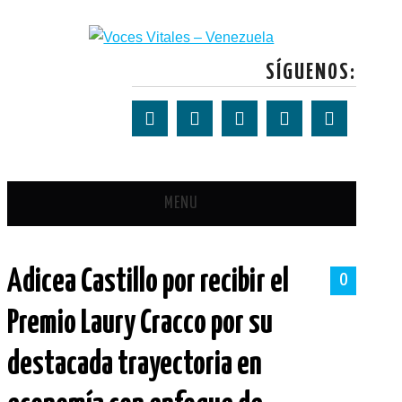
lackyjet
onewin
pin up casino
https://pinup-play.in/
mostbet casino
SÍGUENOS:
MENU
PORTADA
Adicea Castillo por recibir el
0
SOBRE VOCES VITALES
Premio Laury Cracco por su
TALLERES
destacada trayectoria en
NOTICIAS