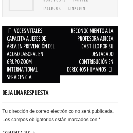
MORE POSTS
TWITTER
FACEBOOK
LINKEDIN
VOCES VITALES
RECONOCIMIENTO A LA
CAPACITA A JEFES DE
PROFESORA ADICEA
Navegación de entradas
ÁREA EN PREVENCIÓN DEL
CASTILLO POR SU
ACOSO LABORAL EN
DESTACADO
GRUPO ZOOM
CONTRIBUCIÓN EN
INTERNATIONAL
DERECHOS HUMANOS
SERVICES C.A.
DEJA UNA RESPUESTA
Tu dirección de correo electrónico no será publicada.
Los campos obligatorios están marcados con
*