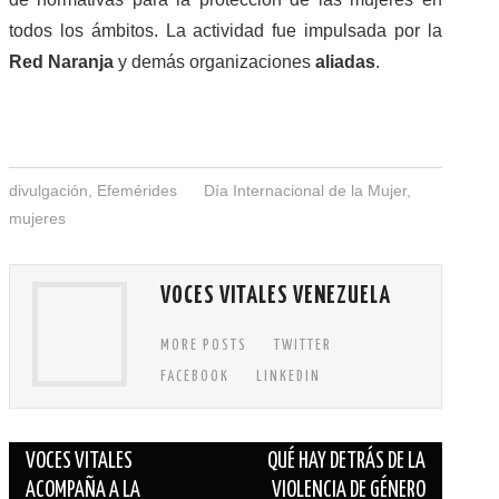
todos los ámbitos. La actividad fue impulsada por la
Red Naranja
y demás organizaciones
aliadas
.
divulgación
,
Efemérides
Día Internacional de la Mujer
,
mujeres
VOCES VITALES VENEZUELA
MORE POSTS
TWITTER
FACEBOOK
LINKEDIN
VOCES VITALES
QUÉ HAY DETRÁS DE LA
ACOMPAÑA A LA
VIOLENCIA DE GÉNERO
Navegación de entradas