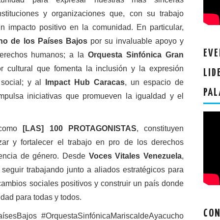
instituciones y organizaciones que, con su trabajo
n impacto positivo en la comunidad. En particular,
o de los Países Bajos
por su invaluable apoyo y
EVE
erechos humanos; a la
Orquesta Sinfónica Gran
 cultural que fomenta la inclusión y la expresión
LID
 social; y al
Impact Hub Caracas
, un espacio de
PAL
pulsa iniciativas que promueven la igualdad y el
 como
[LAS] 100 PROTAGONISTAS
, constituyen
izar y fortalecer el trabajo en pro de los derechos
lencia de género. Desde
Voces Vitales Venezuela
,
eguir trabajando junto a aliados estratégicos para
ambios sociales positivos y construir un país donde
lidad para todas y todos.
CON
ísesBajos #OrquestaSinfónicaMariscaldeAyacucho