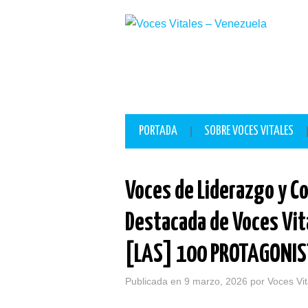
lackyjet
onewin
pin up casino
https://pinup-play.in/
mostbet casino
PORTADA
SOBRE VOCES VITALES
Voces de Liderazgo y Co
Destacada de Voces Vit
[LAS] 100 PROTAGONI
Publicada en
9 marzo, 2026
por
Voces Vi