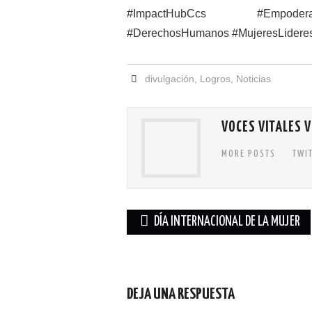
#ImpactHubCcs #Empoderam
#DerechosHumanos #MujeresLidere
divulgación
,
Logros
,
Noticias
VOCES VITALES 
MORE POSTS
TWI
DÍA INTERNACIONAL DE LA MUJER
Navegación de entradas
DEJA UNA RESPUESTA