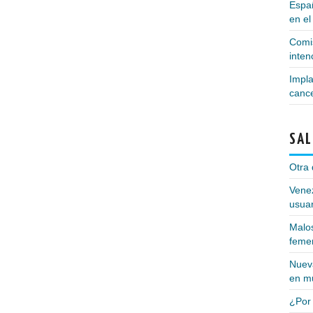
Españ
en el
Comis
inte
Impla
canc
SAL
Otra 
Vene
usuar
Malos
feme
Nueva
en m
¿Por