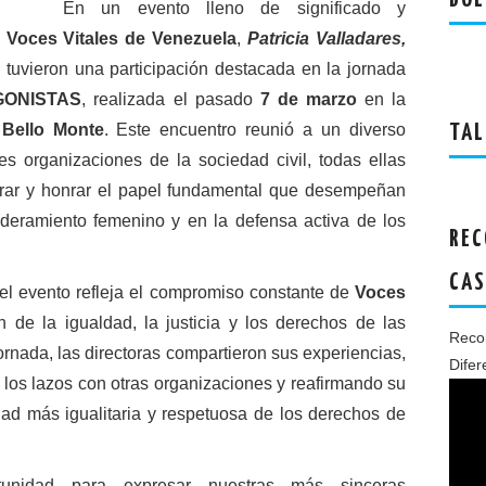
BOL
En un evento lleno de significado y
e
Voces Vitales de Venezuela
,
Patricia Valladares,
,
tuvieron una participación destacada en la jornada
GONISTAS
, realizada el pasado
7 de marzo
en la
Bello Monte
. Este encuentro reunió a un diverso
TAL
es organizaciones de la sociedad civil, todas ellas
brar y honrar el papel fundamental que desempeñan
deramiento femenino y en la defensa activa de los
REC
CAS
el evento refleja el compromiso constante de
Voces
 de la igualdad, la justicia y los derechos de las
Recon
ornada, las directoras compartieron sus experiencias,
Difer
do los lazos con otras organizaciones y reafirmando su
dad más igualitaria y respetuosa de los derechos de
tunidad para expresar nuestras más sinceras