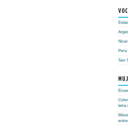
VOC
Esta
Argen
Nica
Perú
San 
MUJ
Ecuad
Colom
letra
Méxi
entre