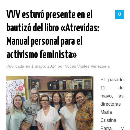
PORTADA
VVV estuvó presente en el
0
SOBRE VOCES VITALES
bautizó del libro «Atrevidas:
TALLERES
Manual personal para el
NOTICIAS
activismo feminista»
LOGROS
Publicada en
1 mayo, 2024
por
Voces Vitales Venezuela
HISTORIAS DE EXITO
El pasado
11 de
BOLETINES
mayo, las
directoras
CONTACTO
Maria
Cristina
MÁS +
Parra y